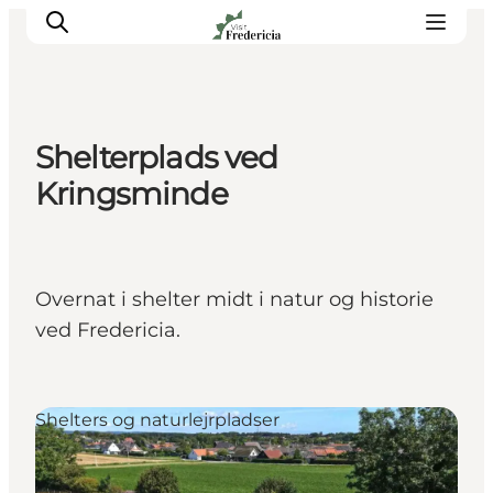
Shelterplads ved
Det sker
Kringsminde
Oplevelser
Spisesteder
Overnatning
Overnat i shelter midt i natur og historie
Planlæg din tur
ved Fredericia.
Book guidet tur
Shelters og naturlejrpladser