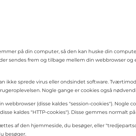
e gemmer på din computer, så den kan huske din compu
 der sendes frem og tilbage mellem din webbrowser og e
 de kan ikke sprede virus eller ondsindet software. Tvært
 brugeroplevelsen. Nogle gange er cookies også nødvendi
din webbrowser (disse kaldes "session-cookies"). Nogle
(disse kaldes "HTTP-cookies"). Disse gemmes normalt på 
ttes af den hjemmeside, du besøger, eller "tredjepartsco
du besøger.