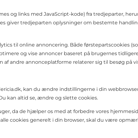
frames og links med JavaScript-kode) fra tredjeparter, h
ies giver tredjeparten oplysninger om bestemte handlinge
tics til online annoncering. Både førstepartscookies (s
optimere og vise annoncer baseret på brugernes tidliger
 andre annonceplatforme relaterer sig til besøg på visi
redericia.dk, kan du ændre indstillingerne i din webbrow
 kan altid se, ændre og slette cookies.
i bruger, da de hjælper os med at forbedre vores hjemmes
e alle cookies generelt i din browser, skal du være opmæ