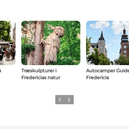
å
Træskulpturer i
Autocamper Guid
Fredericias natur
Fredericia
Forrige billede
Næste billede