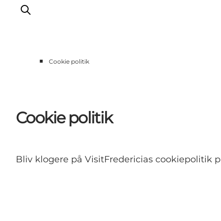
■
Cookie politik
Det sker
Oplevelser
Spisesteder
Cookie politik
Overnatning
Planlæg din tur
Book guidet tur
Bliv klogere på VisitFredericias cookiepolitik 