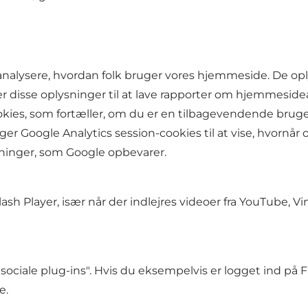
 at analysere, hvordan folk bruger vores hjemmeside. De o
r disse oplysninger til at lave rapporter om hjemmesidea
ookies, som fortæller, om du er en tilbagevendende bru
er Google Analytics session-cookies til at vise, hvornå
ninger, som Google opbevarer.
h Player, især når der indlejres videoer fra YouTube, V
ociale plug-ins". Hvis du eksempelvis er logget ind på F
e.