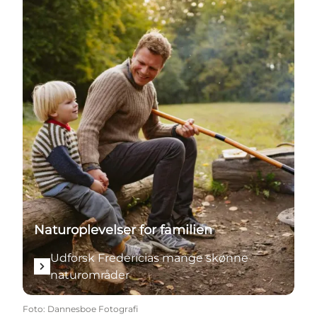
Naturoplevelser for familien
Udforsk Fredericias mange skønne
naturområder
Foto
:
Dannesboe Fotografi