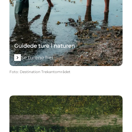
Guidede ture i naturen
Se turene her
Foto
:
Destination Trekantområdet
Gå på opdagelse i Danmarks største marin naturpar