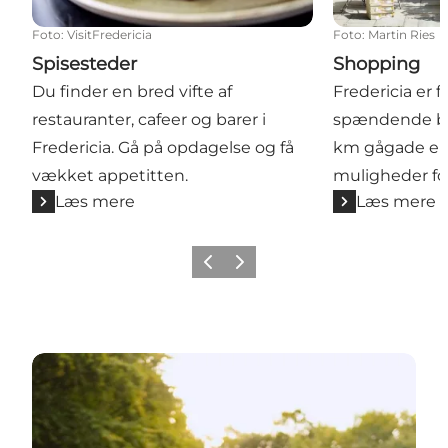
Foto
:
VisitFredericia
Foto
:
Martin Ries
Spisesteder
Shopping
Du finder en bred vifte af
Fredericia er 
restauranter, cafeer og barer i
spændende but
Fredericia. Gå på opdagelse og få
km gågade er 
vækket appetitten.
muligheder fo
Læs mere
Læs mere
Forrige billede
Næste billede
Udforsk Fredericias mange skønne naturområder