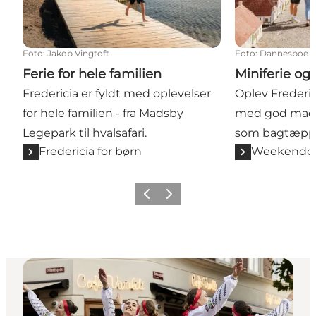
Foto
:
Jakob Vingtoft
Foto
:
Dannesboe F
Ferie for hele familien
Miniferie og
Fredericia er fyldt med oplevelser
Oplev Frederic
for hele familien - fra Madsby
med god mad, 
Legepark til hvalsafari.
som bagtæpp
Fredericia for børn
Weekendop
Forrige billede
Næste billede