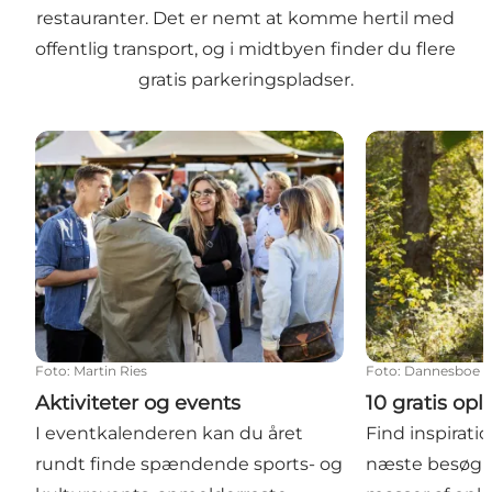
restauranter. Det er nemt at komme hertil med
offentlig transport, og i midtbyen finder du flere
gratis parkeringspladser.
Aktiviteter og events
10 gratis oplev
Foto
:
Martin Ries
Foto
:
Dannesboe F
Aktiviteter og events
10 gratis opl
I eventkalenderen kan du året
Find inspiration
rundt finde spændende sports- og
næste besøg i 