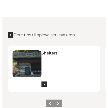
Flere tips til oplevelser i naturen
Shelters
P
Shelters
Forrige billede
Næste billede