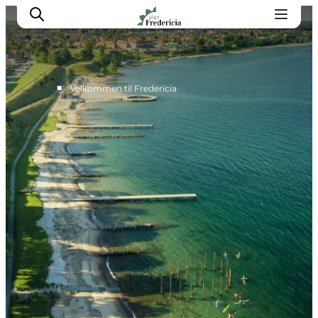
■
Velkommen til Fredericia
Det sker
Oplevelser
Spisesteder
Overnatning
Planlæg din tur
Book guidet tur