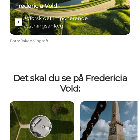
Fredericia Vold
Udforsk det imponerende
fæstningsanlæg
Foto
:
Jakob Vingtoft
Det skal du se på Fredericia
Vold: