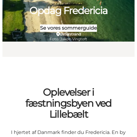
Opdag Fredericia
Se vores sommerguide
Østerstrand
Foto
:
Jakob Vingtoft
Oplevelser i
fæstningsbyen ved
Lillebælt
I hjertet af Danmark finder du Fredericia. En by