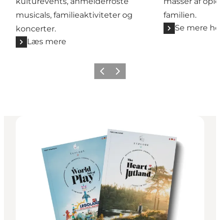
kulturevents, anmelderroste
masser af ople
musicals, familieaktiviteter og
familien.
Se mere he
koncerter.
Læs mere
Forrige billede
Næste billede