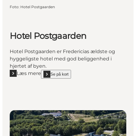
Foto
:
Hotel Postgaarden
Hotel Postgaarden
Hotel Postgaarden er Fredericias ældste og
hyggeligste hotel med god beliggenhed i
hjertet af byen.
Læs mere
Se på kort
Læs mere "Hotel Postgaarden"
show Hotel Postgaarden on_map