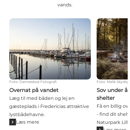
vands.
Overnat på vandet
Sov under åbe
Foto
:
Dannesboe Fotografi
Foto
:
Malik Skydsg
Overnat på vandet
Sov under å
shelter
Læg til med båden og lej en
Få en billig ov
gæsteplads i Fredericias attraktive
- find dit shelt
lystbådehavne.
Læs mere
Naturpark Lill
Læs mere