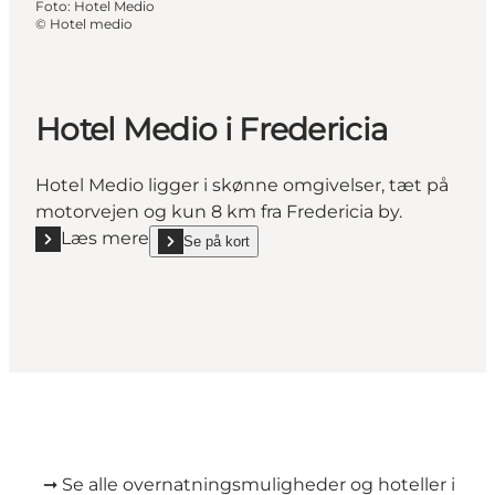
Foto
:
Hotel Medio
©
Hotel medio
Hotel Medio i Fredericia
Hotel Medio ligger i skønne omgivelser, tæt på
motorvejen og kun 8 km fra Fredericia by.
Læs mere
Se på kort
Læs mere "Hotel Medio i Fredericia"
show Hotel Medio i Fredericia on_map
➞
Se alle overnatningsmuligheder og hoteller i