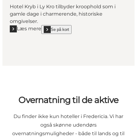
Hotel Kryb i Ly Kro tilbyder kroophold som i
gamle dage i charmerende, historiske
omgivelser.
Læs mere
Se på kort
Læs mere "Hotel Kryb i Ly Kro"
show Hotel Kryb i Ly Kro on_map
Overnatning til de aktive
Du finder ikke kun hoteller i Fredericia. Vi har
også skønne udendørs
overnatningsmuligheder - både til lands og til