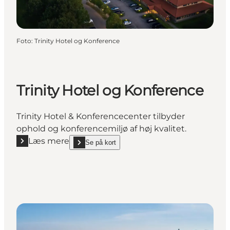
Foto
:
Trinity Hotel og Konference
Trinity Hotel og Konference
Trinity Hotel & Konferencecenter tilbyder
ophold og konferencemiljø af høj kvalitet.
Læs mere
Se på kort
Læs mere "Trinity Hotel og Konference"
show Trinity Hotel og Konference on_map