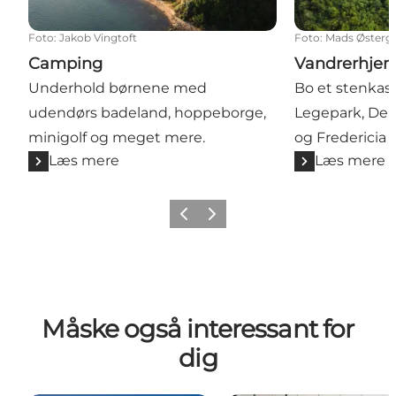
Foto
:
Jakob Vingtoft
Foto
:
Mads Østerg
Camping
Vandrerhje
Underhold børnene med
Bo et stenkas
udendørs badeland, hoppeborge,
Legepark, Den
minigolf og meget mere.
og Fredericia 
Læs mere
Læs mere
Forrige billede
Næste billede
Måske også interessant for
dig