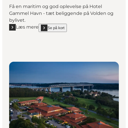
Få en maritim og god oplevelse på Hotel
Gammel Havn - tæt beliggende på Volden og
bylivet.
Læs mere
Se på kort
Læs mere "Hotel Gammel Havn"
show Hotel Gammel Havn on_map