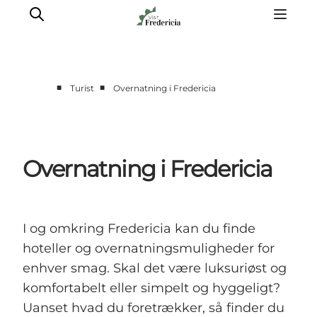
■
■
Turist
Overnatning i Fredericia
Det sker
Oplevelser
Spisesteder
Overnatning i Fredericia
Overnatning
Planlæg din tur
Book guidet tur
I og omkring Fredericia kan du finde
hoteller og overnatningsmuligheder for
enhver smag. Skal det være luksuriøst og
komfortabelt eller simpelt og hyggeligt?
Uanset hvad du foretrækker, så finder du