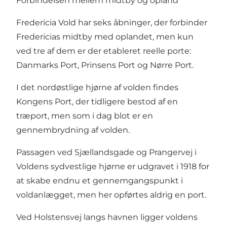
Forbindelsen mellem midtby og opland
Fredericia Vold har seks åbninger, der forbinder
Fredericias midtby med oplandet, men kun
ved tre af dem er der etableret reelle porte:
Danmarks Port, Prinsens Port og Nørre Port.
I det nordøstlige hjørne af volden findes
Kongens Port, der tidligere bestod af en
træport, men som i dag blot er en
gennembrydning af volden.
Passagen ved Sjællandsgade og Prangervej i
Voldens sydvestlige hjørne er udgravet i 1918 for
at skabe endnu et gennemgangspunkt i
voldanlægget, men her opførtes aldrig en port.
Ved Holstensvej langs havnen ligger voldens