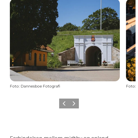
Foto
:
Dannesboe Fotografi
Foto
:
Forrige billede
Næste billede