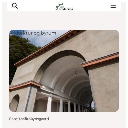
Arkitektur og byrum
Det sker
Oplevelser
Spisesteder
Overnatning
Planlæg din tur
Book guidet tur
Foto
:
Malik Skydsgaard