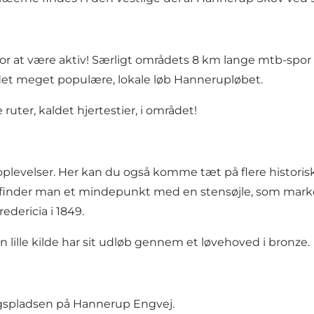
r at være aktiv! Særligt områdets 8 km lange
mtb-spor
 det meget populære, lokale løb Hannerupløbet.
ter, kaldet hjertestier, i området!
levelser. Her kan du også komme tæt på flere histori
inder man et mindepunkt med en stensøjle, som markerer,
redericia i 1849
.
 lille kilde har sit udløb gennem et løvehoved i bronze.
ngspladsen på Hannerup Engvej.