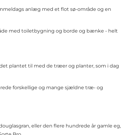
gammeldags anlæg med et flot sø-område og en
åde med toiletbygning og borde og bænke - helt
ådet plantet til med de træer og planter, som i dag
drede forskellige og mange sjældne træ- og
ouglasgran, eller den flere hundrede år gamle eg,
Sorte Bro.