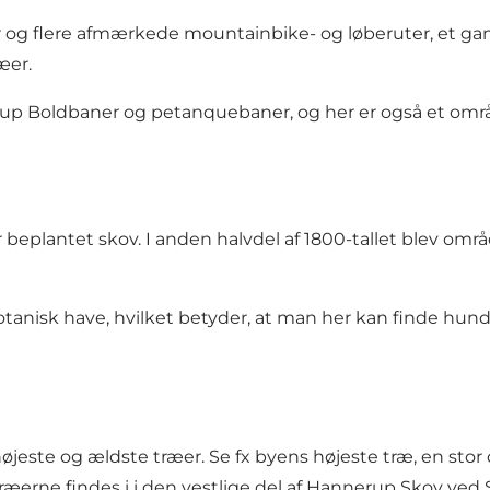
r og flere afmærkede mountainbike- og løberuter, et 
æer.
up Boldbaner og petanquebaner, og her er også et omr
r beplantet skov. I anden halvdel af 1800-tallet blev omr
anisk have, hvilket betyder, at man her kan finde hun
te og ældste træer. Se fx byens højeste træ, en stor d
ræerne findes i i den vestlige del af Hannerup Skov ved 