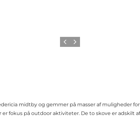
Forrige billede
Næste billede
Fredericia midtby og gemmer på masser af muligheder fo
ær er fokus på outdoor aktiviteter. De to skove er adski