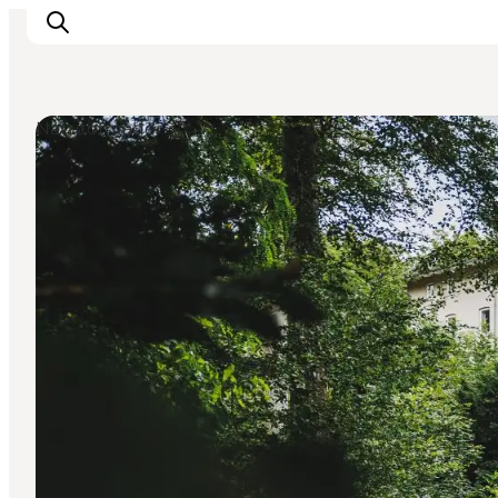
Naturområder
Det sker
Oplevelser
Spisesteder
Overnatning
Planlæg din tur
Book guidet tur