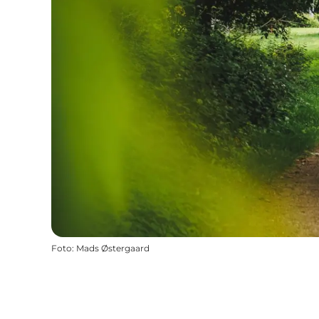
Foto
:
Mads Østergaard