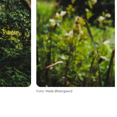
Foto
:
Mads Østergaard