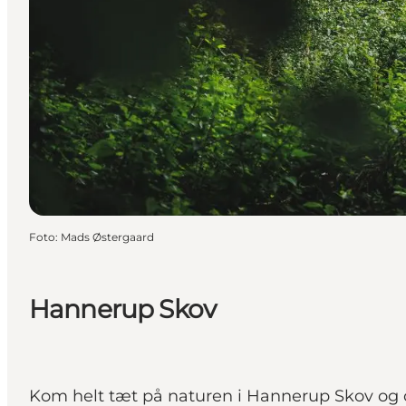
Foto
:
Mads Østergaard
Hannerup Skov
Kom helt tæt på naturen i Hannerup Skov og 