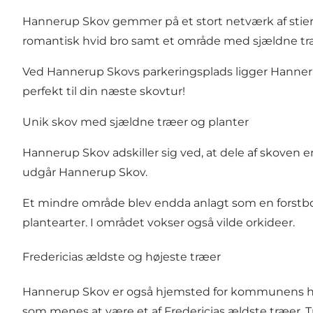
Hannerup Skov gemmer på et stort netværk af stie
romantisk hvid bro samt et område med sjældne tr
Ved Hannerup Skovs parkeringsplads ligger Hanner
perfekt til din næste skovtur!
Unik skov med sjældne træer og planter
Hannerup Skov adskiller sig ved, at dele af skoven e
udgår Hannerup Skov.
Et mindre område blev endda anlagt som en forstbot
plantearter. I området vokser også vilde orkideer.
Fredericias ældste og højeste træer
Hannerup Skov er også hjemsted for kommunens højes
som menes at være et af Fredericias ældste træer. T