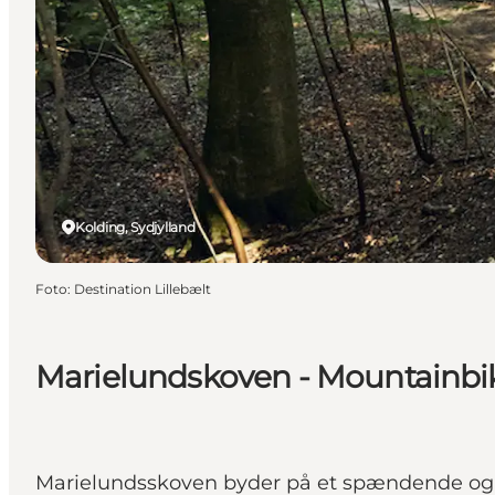
Kolding, Sydjylland
Foto
:
Destination Lillebælt
Marielundskoven - Mountainbik
Marielundsskoven byder på et spændende og 