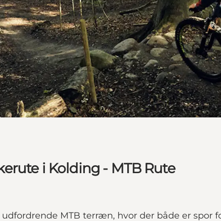
erute i Kolding - MTB Rute
udfordrende MTB terræn, hvor der både er spor 