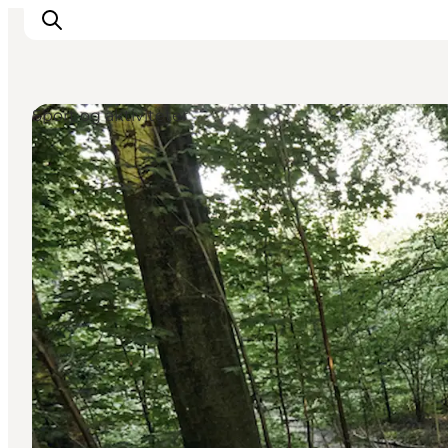
Sport og aktiviteter
Det sker
Oplevelser
Spisesteder
Overnatning
Planlæg din tur
Book guidet tur