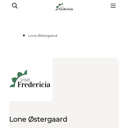
■
Lone Østergaard
Det sker
Oplevelser
Spisesteder
Overnatning
Planlæg din tur
Book guidet tur
Lone Østergaard