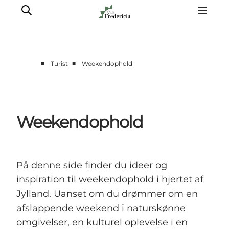
■
■
Turist
Weekendophold
Det sker
Oplevelser
Spisesteder
Weekendophold
Overnatning
Planlæg din tur
Book guidet tur
På denne side finder du ideer og
inspiration til weekendophold i hjertet af
Jylland. Uanset om du drømmer om en
afslappende weekend i naturskønne
omgivelser, en kulturel oplevelse i en