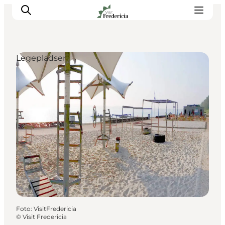
Legepladser
Det sker
Oplevelser
Spisesteder
Overnatning
Planlæg din tur
Book guidet tur
Foto
:
VisitFredericia
©
Visit Fredericia