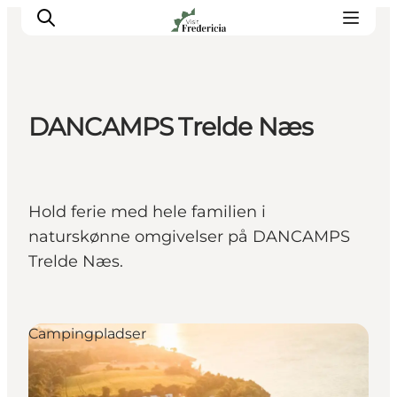
DANCAMPS Trelde Næs
Det sker
Oplevelser
Spisesteder
Hold ferie med hele familien i
Overnatning
naturskønne omgivelser på DANCAMPS
Planlæg din tur
Trelde Næs.
Book guidet tur
Campingpladser