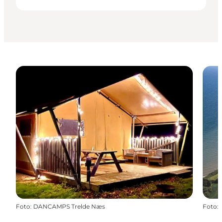
Foto
:
DANCAMPS Trelde Næs
Foto
: