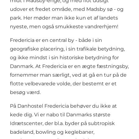
midt i Madsby-enge, og med flot udsigt
udover et fredet område, med Madsby sø - og
park. Her møder man ikke kun et af landets
nyeste, men også smukkeste vandrerhjem!
Fredericia er en central by - både i sin
geografiske placering, i sin trafikale betydning,
og ikke mindst i sin historiske betydning for
Danmark. At Fredericia er en ægte fæstningsby,
fornemmer man særligt, ved at gå en tur på de
flotte velbevarede volde, der bestemt er et
besøg værd.
På Danhostel Fredericia behøver du ikke at
kede dig. Vi er nabo til Danmarks største
Idrætscenter, der bl.a. byder på subtropisk
badeland, bowling og keglebaner,