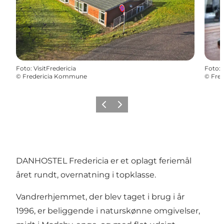
Foto
:
VisitFredericia
Foto
:
©
Fredericia Kommune
©
Fre
Forrige billede
Næste billede
DANHOSTEL Fredericia er et oplagt feriemål
året rundt, overnatning i topklasse.
Vandrerhjemmet, der blev taget i brug i år
1996, er beliggende i naturskønne omgivelser,