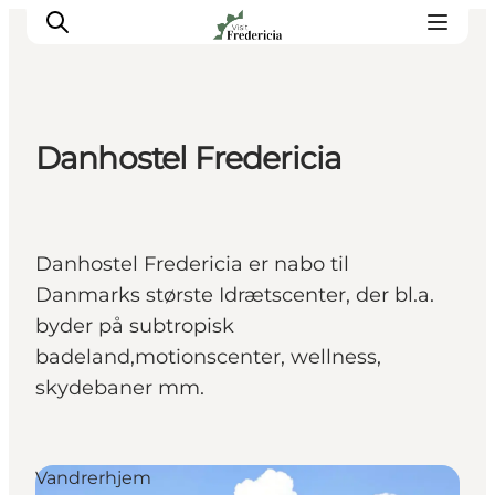
Danhostel Fredericia
Det sker
Oplevelser
Spisesteder
Danhostel Fredericia er nabo til
Overnatning
Danmarks største Idrætscenter, der bl.a.
Planlæg din tur
byder på subtropisk
Book guidet tur
badeland,motionscenter, wellness,
skydebaner mm.
Vandrerhjem