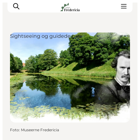
Sightseeing og guidede ture
Det sker
Oplevelser
Spisesteder
Overnatning
Planlæg din tur
Book guidet tur
Foto
:
Museerne Fredericia