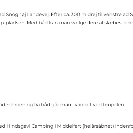
e ad Snoghøj Landevej. Efter ca. 300 m drej til venstre ad
p-pladsen. Med båd kan man vælge flere af slæbestede
nder broen og fra båd går man i vandet ved bropillen
å ved Hindsgavl Camping i Middelfart (helårsåbnet) indenf