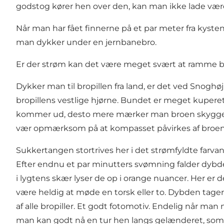
godstog kører hen over den, kan man ikke lade vær
Når man har fået finnerne på et par meter fra kysten 
man dykker under en jernbanebro.
Er der strøm kan det være meget svært at ramme bro
Dykker man til bropillen fra land, er det ved Snog
bropillens vestlige hjørne. Bundet er meget kupe
kommer ud, desto mere mærker man broen skygge for 
vær opmærksom på at kompasset påvirkes af broens
Sukkertangen stortrives her i det strømfyldte farva
Efter endnu et par minutters svømning falder dyb
i lygtens skær lyser de op i orange nuancer. Her er 
være heldig at møde en torsk eller to. Dybden tager
af alle bropiller. Et godt fotomotiv. Endelig når ma
man kan godt nå en tur hen langs gelænderet, som s