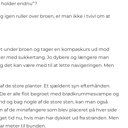
n holder endnu”?
 igen ruller over broen, er man ikke i tvivl om at
andet under broen og tager en kompaskurs ud mod
nter med sukkertang. Jo dybere og længere man
g det kan være med til at lette navigeringen. Men
af de store planter. Et sjældent syn efterhånden.
. De er alle flot begroet med brødkrummesvampe og
sand og bag nogle af de store sten, kan man også
 en af de minefangere som blev placeret på hver side
eget tid nu, hvis man har dykket ud fra stranden. Men
ar meter til bunden.