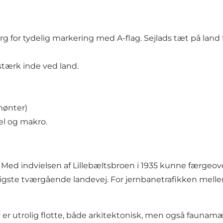
 for tydelig markering med A-flag. Sejlads tæt på land
tærk inde ved land.
mønter)
el og makro.
5. Med indvielsen af Lillebæltsbroen i 1935 kunne færgeov
tigste tværgående landevej. For jernbanetrafikken melle
er er utrolig flotte, både arkitektonisk, men også fauna