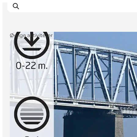
Øvrige aktiviteter
Det sker
Oplevelser
Spisesteder
Overnatning
Planlæg din tur
Book guidet tur