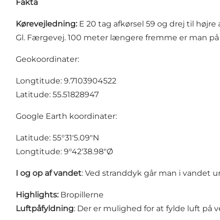
Fakta
Kørevejledning:
E 20 tag afkørsel 59 og drej til højr
Gl. Færgevej. 100 meter længere fremme er man på 
Geokoordinater:
Longtitude: 9.7103904522
Latitude: 55.51828947
Google Earth koordinater:
Latitude: 55°31'5.09"N
Longtitude: 9°42'38.98"Ø
I og op af vandet
: Ved stranddyk går man i vandet u
Highlights:
Bropillerne
Luftpåfyldning
: Der er mulighed for at fylde luft p