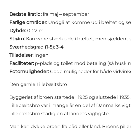
Bedste årstid:
fra maj – september
Farlige områder:
Undgå at komme ud i bæltet og sørg
Dybde:
0-22 m.
Strøm:
Kan være stærk ude i bæltet, men sjældent s
Sværhedsgrad (1-5): 3-4
Tilladelser:
Ingen
Faciliteter:
p-plads og toilet mod betaling (så husk 
Fotomuligheder:
Gode muligheder for både vidvink
Den gamle Lillebæltsbro
Byggeriet af broen startede i 1925 og sluttede i 193
Lillebæltsbro var i mange år en del af Danmarks vig
Lillebæltsbro stadig en af landets vigtigste.
Man kan dykke broen fra båd eller land. Broens pill