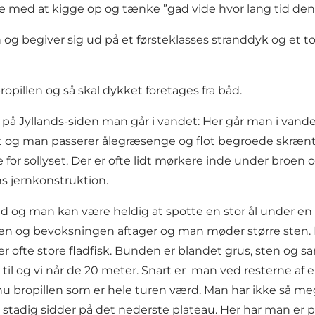
e med at kigge op og tænke ”gad vide hvor lang tid de
og begiver sig ud på et førsteklasses stranddyk og et tog
pillen og så skal dykket foretages fra båd.
høj på Jyllands-siden man går i vandet: Her går man i v
ret og man passerer ålegræsenge og flot begroede skræ
sollyset. Der er ofte lidt mørkere inde under broen o
 jernkonstruktion.
nd og man kan være heldig at spotte en stor ål under en 
den og bevoksningen aftager og man møder større sten
der ofte store fladfisk. Bunden er blandet grus, sten og 
 til og vi når de 20 meter. Snart er man ved resterne af
n nu bropillen som er hele turen værd. Man har ikke så m
tadig sidder på det nederste plateau. Her har man er p