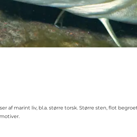
 af marint liv, bl.a. større torsk. Større sten, flot be
motiver.