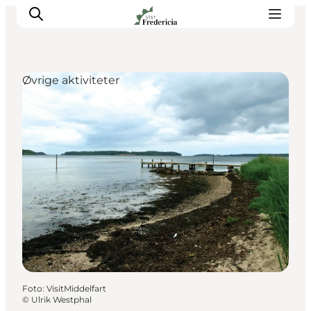
Øvrige aktiviteter
Det sker
Oplevelser
Spisesteder
Overnatning
Planlæg din tur
Book guidet tur
Foto
:
VisitMiddelfart
©
Ulrik Westphal