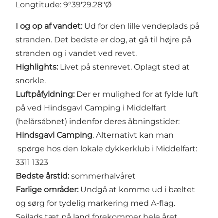
Longtitude: 9°39'29.28"Ø
I og op af vandet:
Ud for den lille vendeplads på
stranden. Det bedste er dog, at gå til højre på
stranden og i vandet ved revet.
Highlights:
Livet på stenrevet. Oplagt sted at
snorkle.
Luftpåfyldning:
Der er mulighed for at fylde luft
på ved Hindsgavl Camping i Middelfart
(helårsåbnet) indenfor deres åbningstider:
Hindsgavl Camping
. Alternativt kan man
spørge hos den lokale dykkerklub i Middelfart:
3311 1323
Bedste årstid:
sommerhalvåret
Farlige områder:
Undgå at komme ud i bæltet
og sørg for tydelig markering med A-flag.
Sejlads tæt på land forekommer hele året.