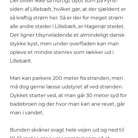
Der bliver ikke så hurtigt dybt som på Fyns-
siden af Lillebælt, hvilket gør, at der sjældent er
så kraftig strøm her. Så er der for meget strøm
alle andre steder i Lillebælt, er Hagenør stedet.
Det ligner tilsyneladende et almindeligt dansk
stykke kyst, men under overfladen kan man
opleve et mindre stenrev som rækker ud i
Lillebælt.
Man kan parkere 200 meter fra stranden, men
må dog gerne læsse udstyret af ved stranden.
Dykket starter ved, at man går 30 meter syd for
badebroen og der hvor man kan ane revet, går
man i vandet.
Bunden skråner svagt hele vejen ud og ned til