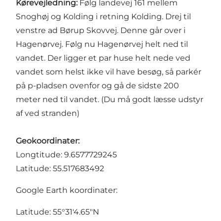
Kørevejledning:
Følg landevej 161 mellem
Snoghøj og Kolding i retning Kolding. Drej til
venstre ad Børup Skovvej. Denne går over i
Hagenørvej. Følg nu Hagenørvej helt ned til
vandet. Der ligger et par huse helt nede ved
vandet som helst ikke vil have besøg, så parkér
på p-pladsen ovenfor og gå de sidste 200
meter ned til vandet. (Du må godt læsse udstyr
af ved stranden)
Geokoordinater:
Longtitude: 9.6577729245
Latitude: 55.517683492
Google Earth koordinater:
Latitude: 55°31'4.65"N