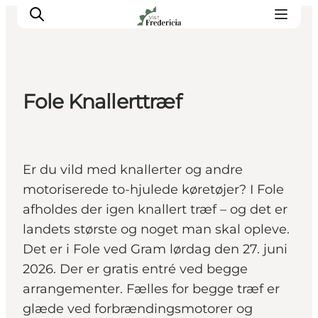
Fole Knallerttræf
Det sker
Oplevelser
Spisesteder
Er du vild med knallerter og andre
Overnatning
motoriserede to-hjulede køretøjer? I Fole
Planlæg din tur
afholdes der igen knallert træf – og det er
Book guidet tur
landets største og noget man skal opleve.
Det er i Fole ved Gram lørdag den 27. juni
2026. Der er gratis entré ved begge
arrangementer. Fælles for begge træf er
glæde ved forbrændingsmotorer og