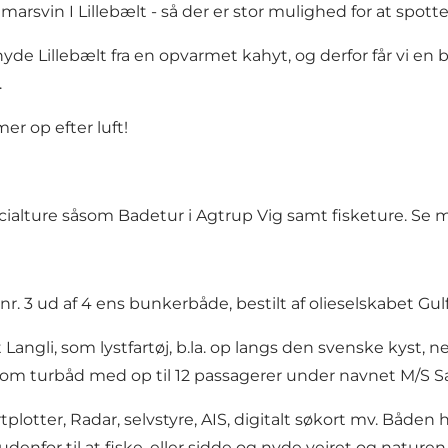
marsvin I Lillebælt - så der er stor mulighed for at spotte
yde Lillebælt fra en opvarmet kahyt, og derfor får vi en 
.
r op efter luft!
ecialture såsom
Badetur i Agtrup Vig
samt
fisketure
. Se 
. 3 ud af 4 ens bunkerbåde, bestilt af olieselskabet Gulf
 Langli, som lystfartøj, b.la. op langs den svenske kyst, 
som turbåd med op til 12 passagerer under navnet M/S S
otter, Radar, selvstyre, AIS, digitalt søkort mv. Båden 
denfor til at fiske, eller sidde og nyde vejret og nature