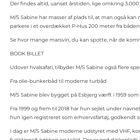
Der findes altid, uanset årstiden, lige omkring 3.000 
M/S Sabine har masser af plads til, at man også kan n
parkere i et overdækket P-Hus 200 meter fra båden
Se hvor mange marsvin, du kan spotte, når de komme
BOOK BILLET
Udover hvalsafari, tilbyder M/S Sabine også flere sp
Fra olie-bunkerbåd til moderne turbåd
M/S Sabine blev bygget på Esbjerg værft i 1959 som nr
Fra 1999 og frem til 2018 har hun sejlet under navnet
hun igen registreret som erhvervsfartøj, godkendt 
I dag er M/S Sabine moderne udstyret med VHF, kortpl
funktionelt køkken og toilet. Der er god dæksplads u