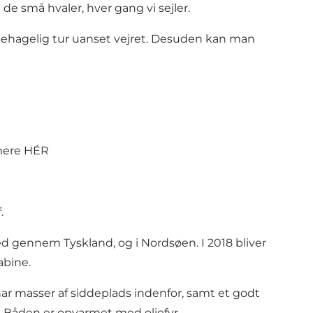
 de små hvaler, hver gang vi sejler.
behagelig tur uanset vejret.
Desuden kan man
mere
HÉR
.
ned gennem Tyskland, og i Nordsøen. I 2018 bliver
abine.
har masser af siddeplads indenfor, samt et godt
n. Båden er opvarmet med oliefyr.