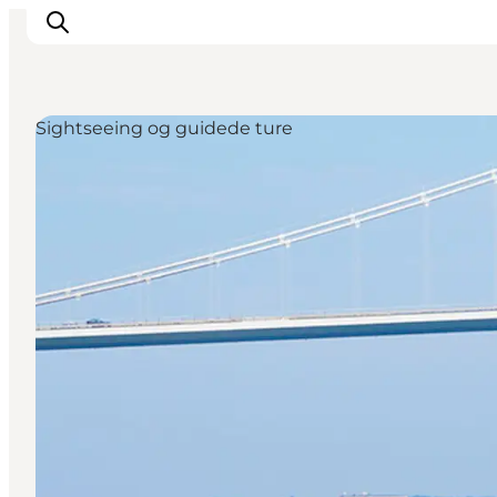
Sightseeing og guidede ture
Det sker
Oplevelser
Spisesteder
Overnatning
Planlæg din tur
Book guidet tur