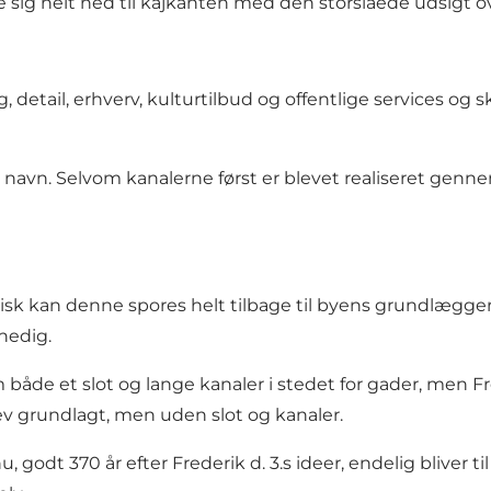
 sig helt ned til kajkanten med den storslåede udsigt ov
ig, detail, erhverv, kulturtilbud og offentlige servic
navn. Selvom kanalerne først er blevet realiseret gennem
tisk kan denne spores helt tilbage til byens grundlægger 
nedig.
m både et slot og lange kanaler i stedet for gader, men F
lev grundlagt, men uden slot og kanaler.
u, godt 370 år efter Frederik d. 3.s ideer, endelig bliver