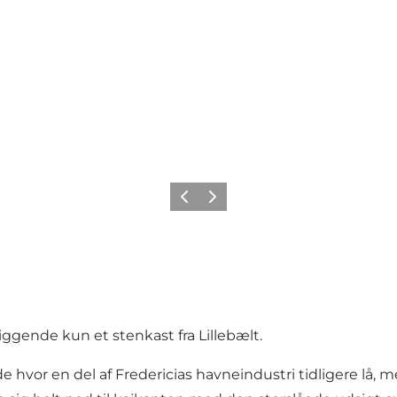
Forrige billede
Næste billede
iggende kun et stenkast fra Lillebælt.
 hvor en del af Fredericias havneindustri tidligere lå, 