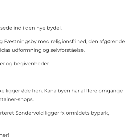
ksede ind i den nye bydel.
ig Fæstningsby
med religionsfrihed, den afgørende
ricias udformning og selvforståelse.
oner og begivenheder.
kke ligger øde hen. Kanalbyen har af flere omgange
ontainer-shops.
rteret Søndervold ligger fx områdets bypark,
her!