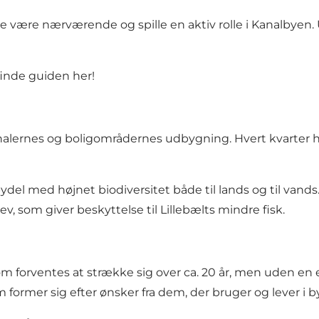
le være nærværende og spille en aktiv rolle i Kanalbyen.
inde guiden her!
kanalernes og boligområdernes udbygning. Hvert kvarte
l med højnet biodiversitet både til lands og til vands. F
ev, som giver beskyttelse til Lillebælts mindre fisk.
om forventes at strække sig over ca. 20 år, men uden en e
former sig efter ønsker fra dem, der bruger og lever i b