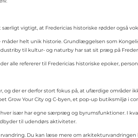
lv.
ærligt vigtigt, at Fredericias historiske rødder også vo
e måder helt unik historie. Grundlæggelsen som
Kongel
dustriby til kultur- og naturby har sat sit præg på Frede
er alle refererer til Fredericias historiske epoker, pers
 og der er derfor stort fokus på, at ufærdige områder i
et Grow Your City og C-byen, et pop-up butiksmiljø i c
om hver især har egne særpræg og byrumsfunktioner. I kva
dbyder til udendørs aktiviteter.
urvandring.
Du kan læse mere om arkitekturvandringen 