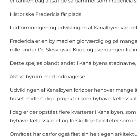
er tanken bag altså lige så gammel som Fredericia se
Historiske Fredericia får plads
I udformningen og udviklingen af Kanalbyen var det s
Fredericia er en by med en glorværdig og på mang
rolle under De Slesvigske Krige og overgangen fra in
Dette spejles blandt andet i Kanalbyens stednavne, d
Aktivt byrum med inddragelse
Udviklingen af Kanalbyen forløber henover mange år,
huset midlertidige projekter som byhave-fællesskab
I dag er der opstået flere kvarterer i Kanalbyen, s
byhave-fællesskabet og forskellige faciliteter som in
Området har derfor også fået sin helt egen arkitekt