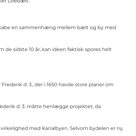
er Lillebælt.
es og skabe en sammenhæng mellem bælt og by med
 de sidste 10 år, kan ideen faktisk spores helt
Frederik d. 3., der i 1650 havde store planer om
rederik d. 3. måtte henlægge projektet, da
 til virkelighed med Kanalbyen. Selvom bydelen er ny,