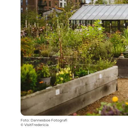
Foto
:
Dannesboe Fotografi
©
VisitFredericia