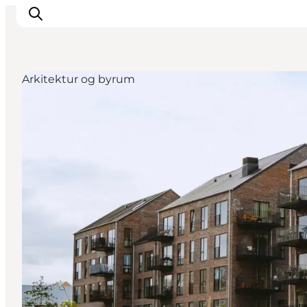
Arkitektur og byrum
Det sker
Oplevelser
Spisesteder
Overnatning
Planlæg din tur
Book guidet tur