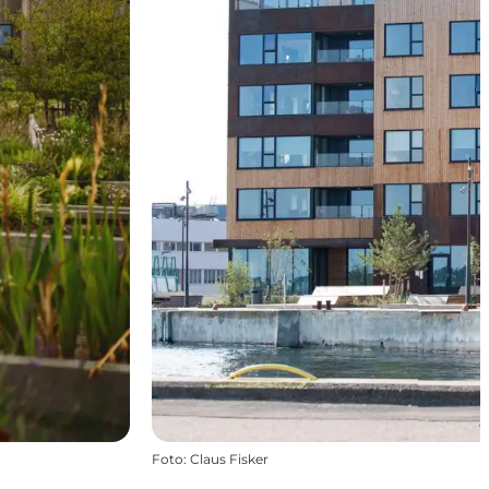
Foto
:
Claus Fisker