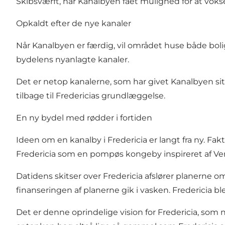
Skibsværft, har Kanalbyen fået mulighed for at vokse
Opkaldt efter de nye kanaler
Når Kanalbyen er færdig, vil området huse både bol
bydelens nyanlagte kanaler.
Det er netop kanalerne, som har givet Kanalbyen sit 
tilbage til Fredericias grundlæggelse.
En ny bydel med rødder i fortiden
Ideen om en kanalby i Fredericia er langt fra ny. Fak
Fredericia som en pompøs kongeby inspireret af Ve
Datidens skitser over Fredericia afslører planerne o
finanseringen af planerne gik i vasken. Fredericia b
Det er denne oprindelige vision for Fredericia, som n