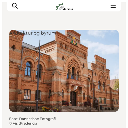
Arkitektur og byrum
Det sker
Oplevelser
Spisesteder
Overnatning
Planlæg din tur
Book guidet tur
Foto
:
Dannesboe Fotografi
©
VisitFredericia