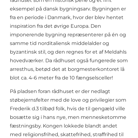
rådhuset som en historisk perle og et fint
eksempel på dansk bygningsarv. Bygningen er
fra en periode i Danmark, hvor der blev hentet
inspiration fra det øvrige Europa. Den
imponerende bygning repræsenterer på én og
samme tid norditaliensk middelalder og
byzantinsk stil, og den regnes for et af Meldahls
hovedværker. Da rådhuset også fungerede som
arresthus, betød det at borgmesterkontoret lå
blot ca. 4-6 meter fra de 10 fængselsceller!
På pladsen foran rådhuset er der nedlagt
støbejernsfelter med de love og privilegier som
Frederik d.3 tilbød folk, hvis de til gengæld ville
bosætte sig i hans nye, men mennesketomme
fæstningsby. Kongen lokkede blandt andet
med religionsfrihed, skattefrihed, straffrihed til