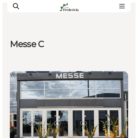
Messe C
Det sker
Oplevelser
Spisesteder
Venues
Overnatning
Planlæg din tur
Book guidet tur