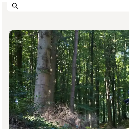
Ture på egen hånd
Det sker
Oplevelser
Spisesteder
Overnatning
Planlæg din tur
Book guidet tur