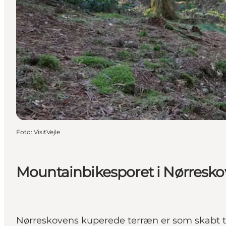
Foto
:
VisitVejle
Mountainbikesporet i Nørreskov
Nørreskovens kuperede terræn er som skabt ti