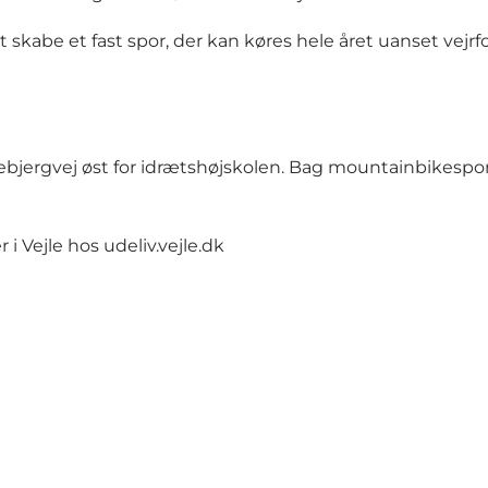
skabe et fast spor, der kan køres hele året uanset vejrfor
ebjergvej øst for idrætshøjskolen. Bag mountainbikespor
 i Vejle hos
udeliv.vejle.dk