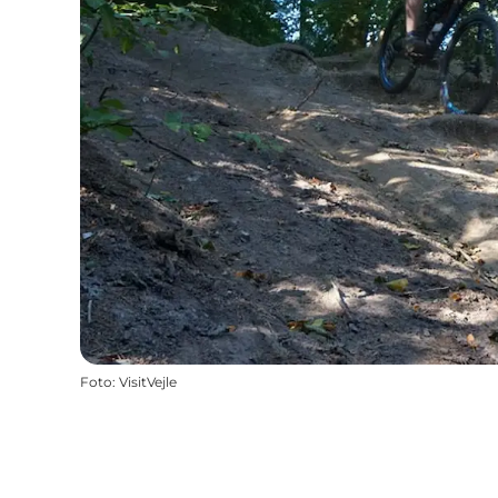
Foto
:
VisitVejle