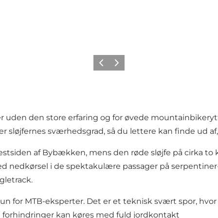
Forrige billede
Næste billede
er uden den store erfaring og for øvede mountainbikeryt
er sløjfernes sværhedsgrad, så du lettere kan finde ud af, 
å vestsiden af Bybækken, mens den røde sløjfe på cirka t
med nedkørsel i de spektakulære passager på serpentine
gletrack.
un for MTB-eksperter. Det er et teknisk svært spor, hvor 
e forhindringer kan køres med fuld jordkontakt