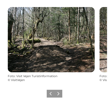
Foto
:
Visit Vejen Turistinformation
Foto
:
©
VisitVejen
©
Visi
Forrige billede
Næste billede