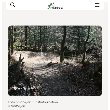
Ture på egen hånd
Det sker
Oplevelser
Spisesteder
Overnatning
Planlæg din tur
Book guidet tur
Jels, Sydjylland
Foto
:
Visit Vejen Turistinformation
©
VisitVejen