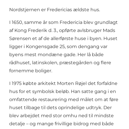
Nordstjernen er Fredericias ældste hus.
I 1650, samme år som Fredericia blev grundlagt
af Kong Frederik d. 3., opførte avlsbruger Mads
Sørensen et af de allerførste huse i byen. Huset
ligger i Kongensgade 25, som dengang var
byens mest mondæne gade. Her lå både
rådhuset, latinskolen, præstegården og flere
fornemme boliger.
I 1975 købte arkitekt Morten Røjel det forfaldne
hus for et symbolsk beløb. Han satte gang i en
omfattende restaurering med målet om at føre
huset tilbage til dets oprindelige udtryk. Der
blev arbejdet med stor omhu ned til mindste
detalje – og mange frivillige bidrog med både