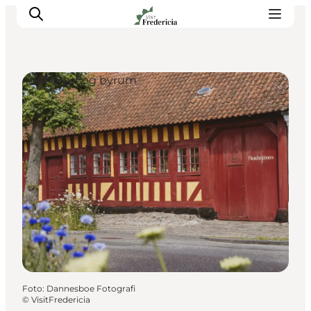
Arkitektur og byrum
Det sker
Oplevelser
Spisesteder
Overnatning
Planlæg din tur
Book guidet tur
Foto
:
Dannesboe Fotografi
©
VisitFredericia