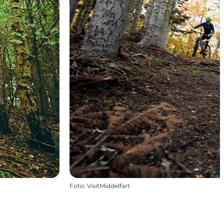
Foto
:
VisitMiddelfart