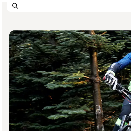
Sport og aktiviteter
Det sker
Oplevelser
Spisesteder
Overnatning
Planlæg din tur
Book guidet tur