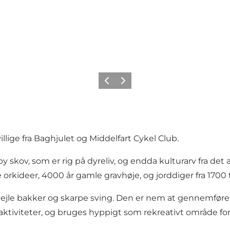
Forrige billede
Næste billede
lige fra Baghjulet og Middelfart Cykel Club.
 skov, som er rig på dyreliv, og endda kulturarv fra de
rkideer, 4000 år gamle gravhøje, og jorddiger fra 1700 t
e stejle bakker og skarpe sving. Den er nem at gennemføre
tiviteter, og bruges hyppigt som rekreativt område for 