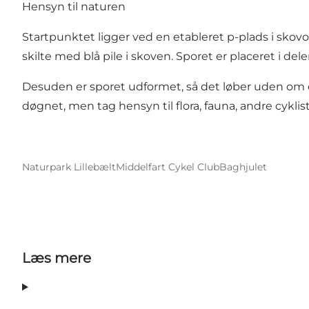
Hensyn til naturen
Startpunktet ligger ved en etableret p-plads i skovo
skilte med blå pile i skoven. Sporet er placeret i d
Desuden er sporet udformet, så det løber uden om et 
døgnet, men tag hensyn til flora, fauna, andre cykli
Naturpark Lillebælt
Middelfart Cykel Club
Baghjulet
Læs mere