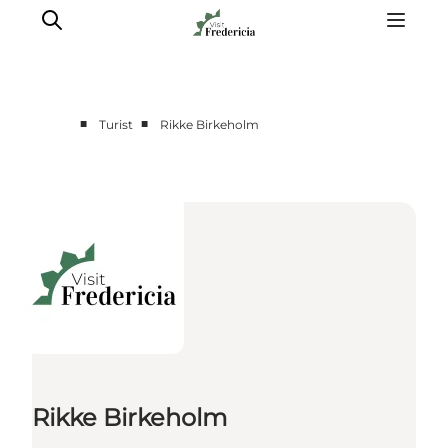
■
■
Turist
Rikke Birkeholm
Det sker
Oplevelser
Spisesteder
Overnatning
Planlæg din tur
Book guidet tur
Rikke Birkeholm