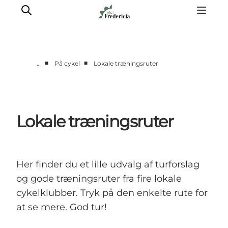
■
■
…
På cykel
Lokale træningsruter
Det sker
Oplevelser
Spisesteder
Lokale træningsruter
Overnatning
Planlæg din tur
Book guidet tur
Her finder du et lille udvalg af turforslag
og gode træningsruter fra fire lokale
cykelklubber. Tryk på den enkelte rute for
at se mere. God tur!