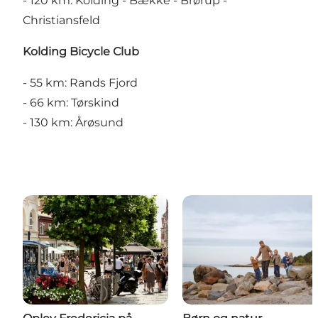
- 120 km:
Kolding - Bække - Brørup -
Christiansfeld
Kolding Bicycle Club
- 55 km:
Rands Fjord
- 66 km:
Tørskind
- 130 km:
Årøsund