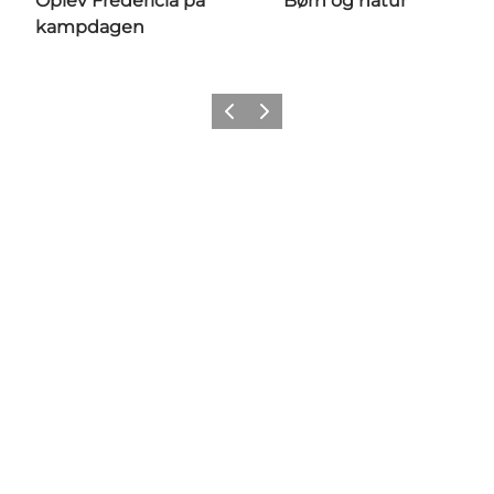
Oplev Fredericia på
Børn og natur
kampdagen
Forrige billede
Næste billede
Følg os