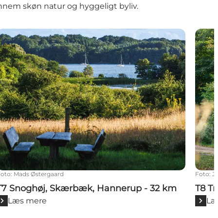
ennem skøn natur og hyggeligt byliv.
T7 Snoghøj, Skærbæk, Hannerup - 32 km
T8 Tr
Foto
:
Mads Østergaard
Foto
:
J
T7 Snoghøj, Skærbæk, Hannerup - 32 km
T8 T
Læs mere
Læ