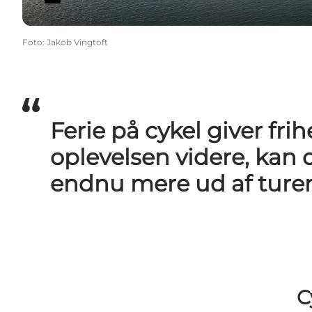
Foto
:
Jakob Vingtoft
Ferie på cykel giver frih
oplevelsen videre, kan
endnu mere ud af ture
C