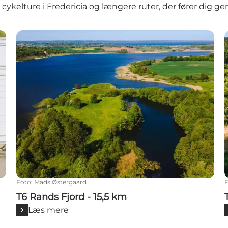
 cykelture i Fredericia og længere ruter, der fører dig g
T6 Rands Fjord - 15,5 km
Foto
:
Mads Østergaard
T6 Rands Fjord - 15,5 km
Læs mere