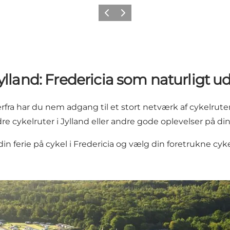
Forrige billede
Næste billede
 Jylland: Fredericia som naturligt
 Herfra har du nem adgang til et stort netværk af cykelru
dre cykelruter i Jylland eller andre gode oplevelser på d
din ferie på cykel i Fredericia og vælg din foretrukne cyk