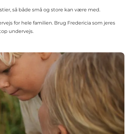
lstier, så både små og store kan være med.
rvejs for hele familien. Brug Fredericia som jeres
top undervejs.