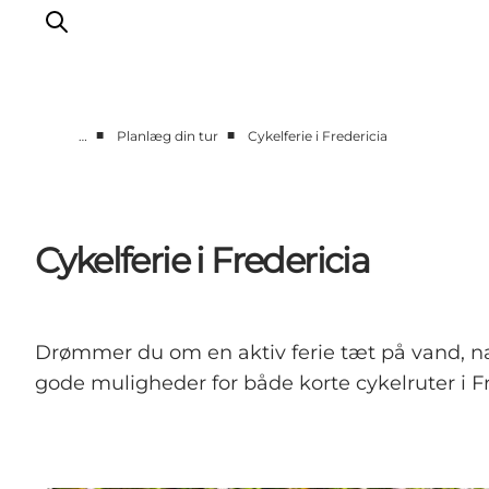
■
■
…
Planlæg din tur
Cykelferie i Fredericia
Det sker
Oplevelser
Spisesteder
Cykelferie i Fredericia
Overnatning
Planlæg din tur
Book guidet tur
Drømmer du om en aktiv ferie tæt på vand, natu
gode muligheder for både korte cykelruter i Fr