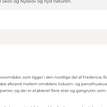
Skov og Nyskov og nyd naturen.
åder, som ligger i den nordlige del af Fredericia. Ran
kabe afstand mellem områdets industri- og parcelhuskvar
ier, og der er etableret flere stier og gang­ruter, som g