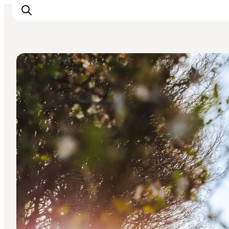
Naturområder
Det sker
Oplevelser
Spisesteder
Overnatning
Planlæg din tur
Book guidet tur