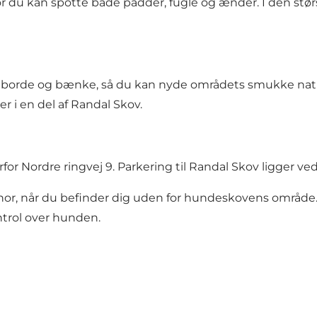
 du kan spotte både padder, fugle og ænder. I den størs
ret borde og bænke, så du kan nyde områdets smukke nat
er i en del af Randal Skov.
or Nordre ringvej 9. Parkering til Randal Skov ligger ve
 snor, når du befinder dig uden for hundeskovens områ
ntrol over hunden.