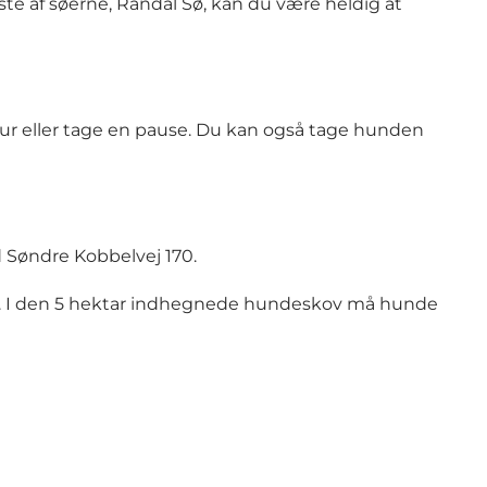
te af søerne, Randal Sø, kan du være heldig at
ur eller tage en pause. Du kan også tage hunden
d Søndre Kobbelvej 170.
de. I den 5 hektar indhegnede hundeskov må hunde