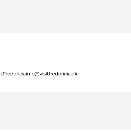
tFredericia
info@visitfredericia.dk