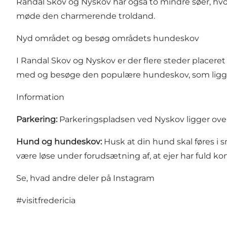
Randal Skov og Nyskov har også to mindre søer, hvor
møde den charmerende troldand.
Nyd området og besøg områdets hundeskov
I Randal Skov og Nyskov er der flere steder place
med og besøge
den populære hundeskov
, som ligg
Information
Parkering:
Parkeringspladsen ved Nyskov ligger overf
Hund og hundeskov:
Husk at din hund skal føres i
være løse under forudsætning af, at ejer har fuld ko
Se, hvad andre deler på Instagram
#visitfredericia