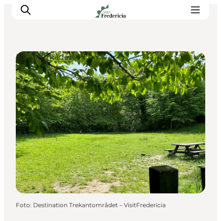
Naturområder
Det sker
Oplevelser
Spisesteder
Overnatning
Planlæg din tur
Book guidet tur
Foto
:
Destination Trekantområdet – VisitFredericia