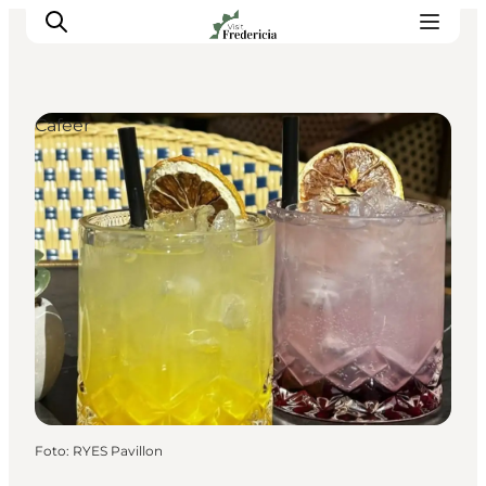
Cafeer
Det sker
Oplevelser
Spisesteder
Overnatning
Planlæg din tur
Book guidet tur
Foto
:
RYES Pavillon