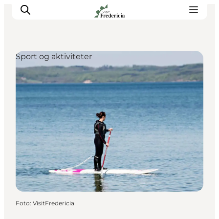
Sport og aktiviteter
Det sker
Oplevelser
Spisesteder
Overnatning
Planlæg din tur
Book guidet tur
Foto
:
VisitFredericia