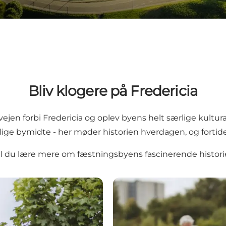
Bliv klogere på Fredericia
ejen forbi Fredericia og oplev byens helt særlige kultura
vlige bymidte - her møder historien hverdagen, og fortid
il du lære mere om fæstningsbyens fascinerende histori
Den Historiske Miniby