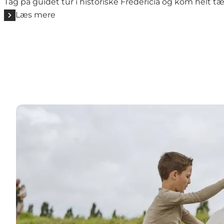
Tag på guidet tur i historiske Fredericia og kom helt 
Læs mere
Læs mere her