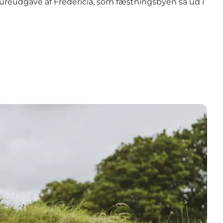
ureudgave af Fredericia, som fæstningsbyen så ud i