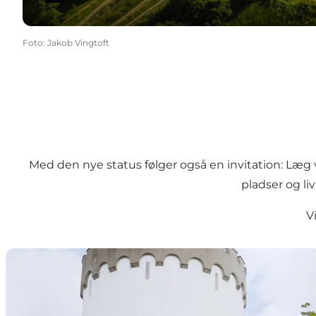
Foto
:
Jakob Vingtoft
Med den nye status følger også en invitation: Læg v
pladser og li
V
Guidet tur: Historisk byvandring i Fredericia