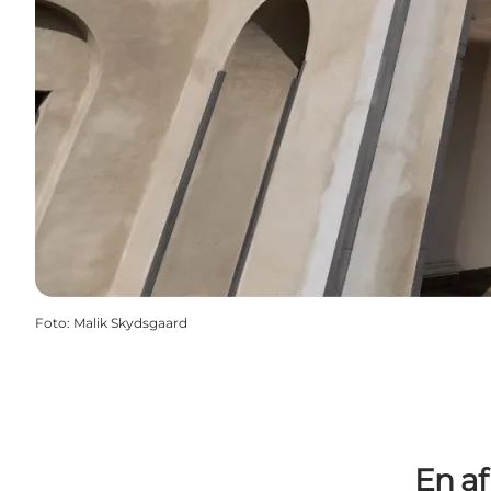
Foto
:
Malik Skydsgaard
En af