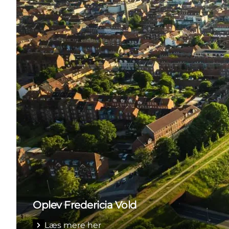
Oplev Fredericia Vold
Læs mere her