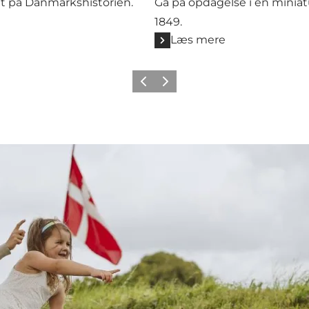
tæt på Danmarkshistorien.
Gå på opdagelse i en miniat
1849.
Læs mere
Forrige billede
Næste billede