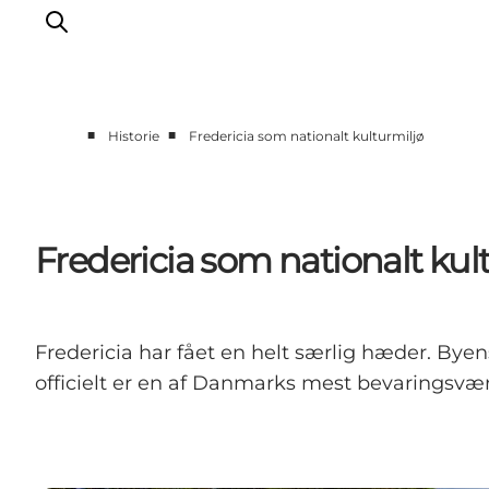
■
■
Historie
Fredericia som nationalt kulturmiljø
Det sker
Oplevelser
Spisesteder
Fredericia som nationalt kul
Overnatning
Planlæg din tur
Book guidet tur
Fredericia har fået en helt særlig hæder. Byen
officielt er en af Danmarks mest bevaringsvæ