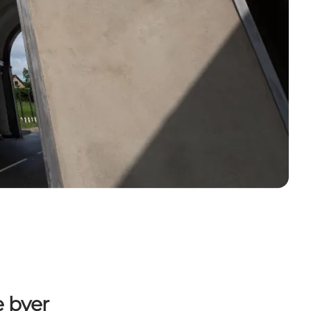
e byer