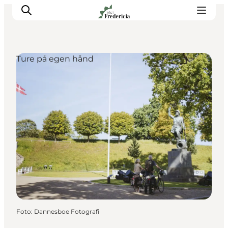
Ture på egen hånd
Det sker
Oplevelser
Spisesteder
Overnatning
Planlæg din tur
Book guidet tur
Foto
:
Dannesboe Fotografi