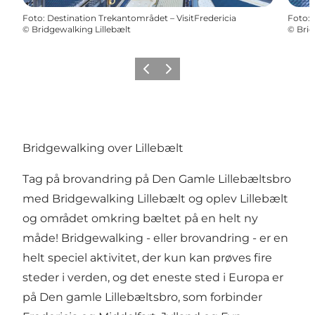
Foto
:
Destination Trekantområdet – VisitFredericia
Foto
:
©
Bridgewalking Lillebælt
©
Brid
Forrige billede
Næste billede
Bridgewalking over Lillebælt
Tag på brovandring på
Den Gamle Lillebæltsbro
med Bridgewalking Lillebælt og oplev Lillebælt
og området omkring bæltet på en helt ny
måde! Bridgewalking - eller brovandring - er en
helt speciel aktivitet, der kun kan prøves fire
steder i verden, og det eneste sted i Europa er
på Den gamle Lillebæltsbro, som forbinder