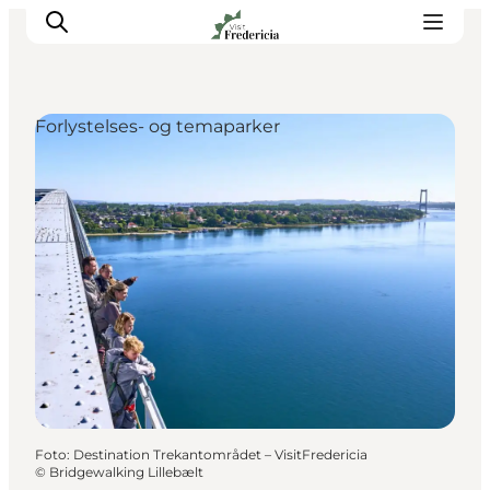
Forlystelses- og temaparker
Det sker
Oplevelser
Spisesteder
Overnatning
Planlæg din tur
Book guidet tur
Foto
:
Destination Trekantområdet – VisitFredericia
©
Bridgewalking Lillebælt