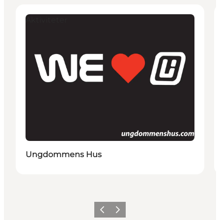
Aktiviteter
Ungdommens Hus
Forrige billede
Næste billede