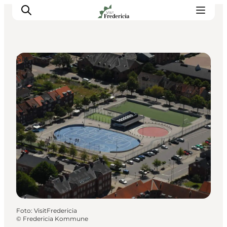
Sport og aktiviteter
Det sker
Oplevelser
Spisesteder
Overnatning
Planlæg din tur
Book guidet tur
Foto
:
VisitFredericia
©
Fredericia Kommune