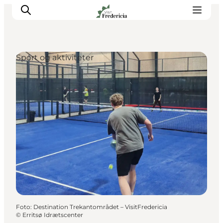
Sport og aktiviteter
Det sker
Oplevelser
Spisesteder
Overnatning
Planlæg din tur
Book guidet tur
Foto
:
Destination Trekantområdet – VisitFredericia
©
Erritsø Idrætscenter