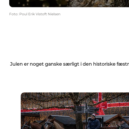
Foto
:
Poul Erik Vistoft Nielsen
Julen er noget ganske særligt i den historiske fæs
Køre gratis rundt i hestevogn