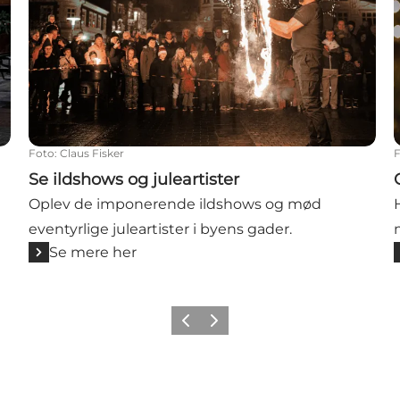
Foto
:
Claus Fisker
Se ildshows og juleartister
Oplev de imponerende ildshows og mød
eventyrlige juleartister i byens gader.
Se mere her
Forrige billede
Næste billede