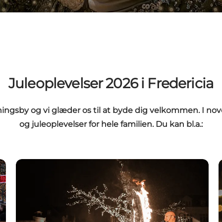
Juleoplevelser 2026 i Fredericia
tningsby og vi glæder os til at byde dig velkommen. I no
og juleoplevelser for hele familien. Du kan bl.a.:
Se ildshows og juleartister