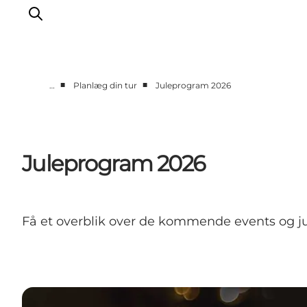
■
■
…
Planlæg din tur
Juleprogram 2026
Det sker
Oplevelser
Spisesteder
Juleprogram 2026
Overnatning
Planlæg din tur
Book guidet tur
Få et overblik over de kommende events og jul