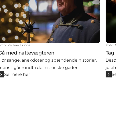
Foto
:
Michael Lunde
Foto
:
M
Gå med nattevægteren
Tag 
Hør sange, anekdoter og spændende historier,
Besøg
mens I går rundt i de historiske gader.
juleh
Se mere her
Se