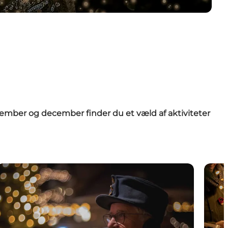
vember og december finder du et væld af aktiviteter
Gå med nattevægteren
Tag p