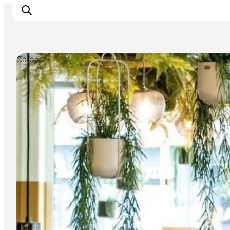
Cafeer
Det sker
Oplevelser
Spisesteder
Overnatning
Planlæg din tur
Book guidet tur