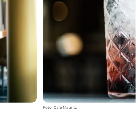
Foto
:
Café Mauritz