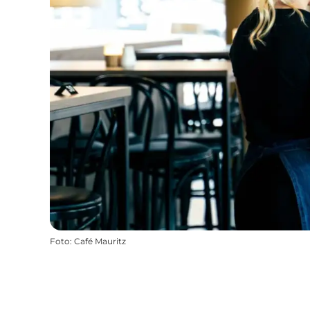
Foto
:
Café Mauritz