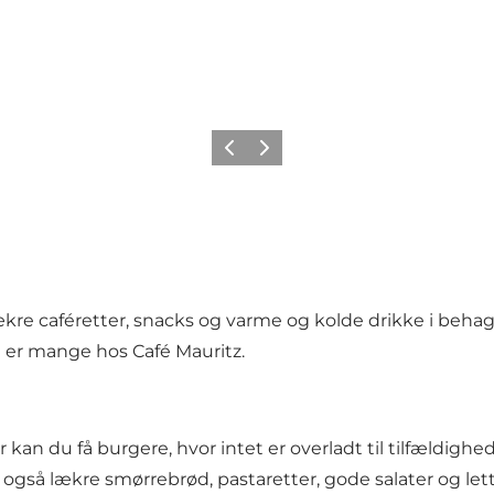
Forrige billede
Næste billede
ækre caféretter, snacks og varme og kolde drikke i beha
e er mange hos Café Mauritz.
n du få burgere, hvor intet er overladt til tilfældighed
 lækre smørrebrød, pastaretter, gode salater og lette s