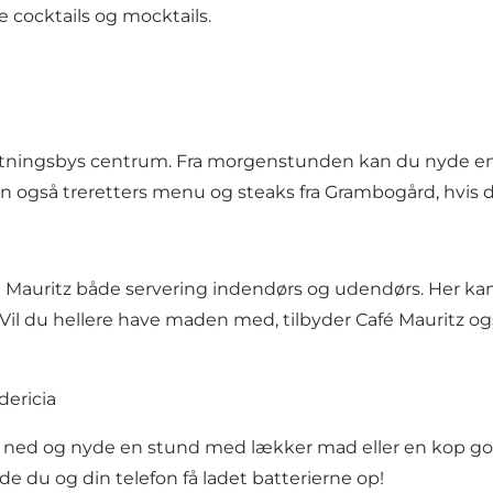
e cocktails og mocktails.
æstningsbys centrum. Fra morgenstunden kan du nyde en
en også treretters menu og steaks fra Grambogård, hvis du 
é Mauritz både servering indendørs og udendørs. Her kan
t. Vil du hellere have maden med, tilbyder Café Mauritz o
dericia
g ned og nyde en stund med lækker mad eller en kop god 
de du og din telefon få ladet batterierne op!