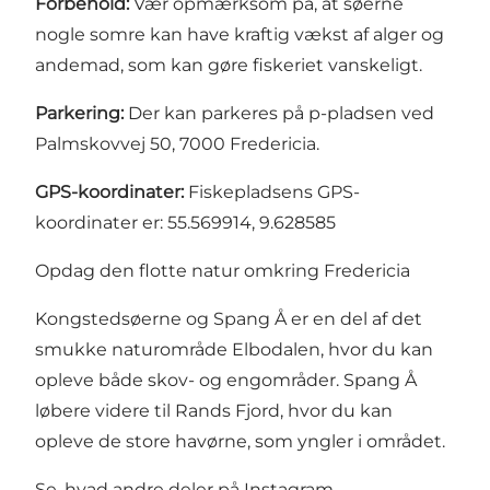
Forbehold:
Vær opmærksom på, at søerne
nogle somre kan have kraftig vækst af alger og
andemad, som kan gøre fiskeriet vanskeligt.
Parkering:
Der kan parkeres på p-pladsen ved
Palmskovvej 50, 7000 Fredericia.
GPS-koordinater:
Fiskepladsens GPS-
koordinater er: 55.569914, 9.628585
Opdag den flotte natur omkring Fredericia
Kongstedsøerne og Spang Å er en del af det
smukke naturområde
Elbodalen
, hvor du kan
opleve både skov- og engområder. Spang Å
løbere videre til
Rands Fjord
, hvor du kan
opleve de store havørne, som yngler i området.
Se, hvad andre deler på Instagram