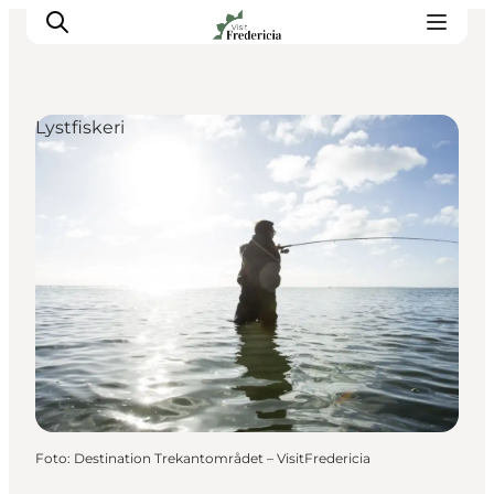
Lystfiskeri
Det sker
Oplevelser
Spisesteder
Overnatning
Planlæg din tur
Book guidet tur
Foto
:
Destination Trekantområdet – VisitFredericia