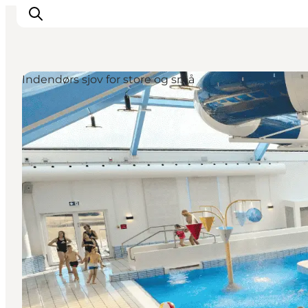
Indendørs sjov for store og små
Det sker
Oplevelser
Spisesteder
Overnatning
Planlæg din tur
Book guidet tur