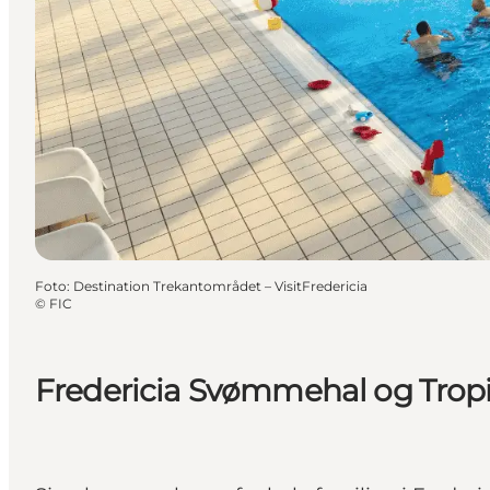
Foto
:
Destination Trekantområdet – VisitFredericia
©
FIC
Fredericia Svømmehal og Trop