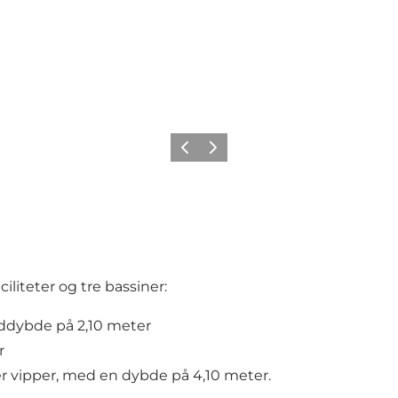
Forrige billede
Næste billede
liteter og tre bassiner:
ddybde på 2,10 meter
r
er vipper, med en dybde på 4,10 meter.