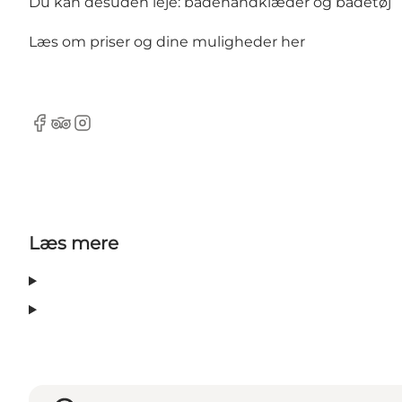
Du kan desuden leje: badehåndklæder og badetøj
Læs om priser og dine muligheder
her
Facebook
TripAdvisor
Instagram
Læs mere