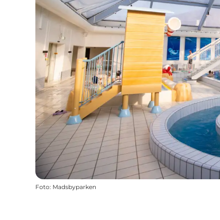
Foto
:
Madsbyparken