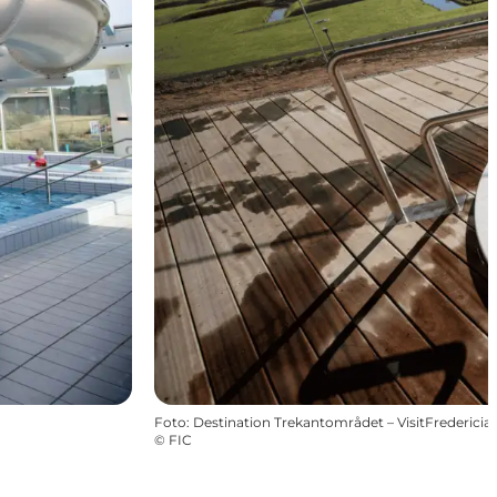
Foto
:
Destination Trekantområdet – VisitFredericia
©
FIC