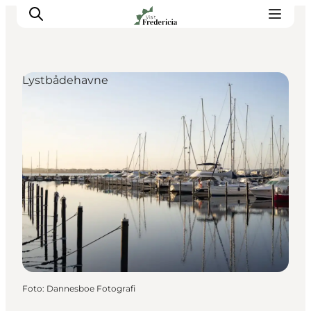
Lystbådehavne
Det sker
Oplevelser
Spisesteder
Overnatning
Planlæg din tur
Book guidet tur
Foto
:
Dannesboe Fotografi