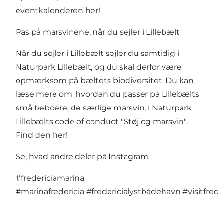
eventkalenderen her!
Pas på marsvinene, når du sejler i Lillebælt
Når du sejler i Lillebælt sejler du samtidig i
Naturpark Lillebælt, og du skal derfor være
opmærksom på bæltets biodiversitet. Du kan
læse mere om, hvordan du passer på Lillebælts
små beboere, de særlige marsvin, i Naturpark
Lillebælts code of conduct "Støj og marsvin".
Find den her!
Se, hvad andre deler på Instagram
#fredericiamarina
#marinafredericia
#fredericialystbådehavn
#visitfre