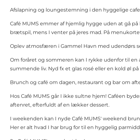
Afslapning og loungestemning i den hyggelige cafe
Café MUMS emmer af hjemlig hygge uden at gå på ko
brætspil, mens I venter på jeres mad. På menukortet
Oplev atmosfæren i Gammel Havn med udendørs s
Om foråret og sommeren kan I rykke udenfor til en
summende liv. Nyd fx et glas rosé eller en kold øl på
Brunch og café om dagen, restaurant og bar om af
Hos Café MUMS går I ikke sultne hjem! Caféen byder p
aftenret, efterfuldt af en lækker dessert.
I weekenden kan I nyde Café MUMS'
weekend bru
Her er alt hvad I har brug for til en hyggelig parmi