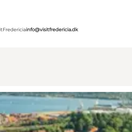
tFredericia
info@visitfredericia.dk