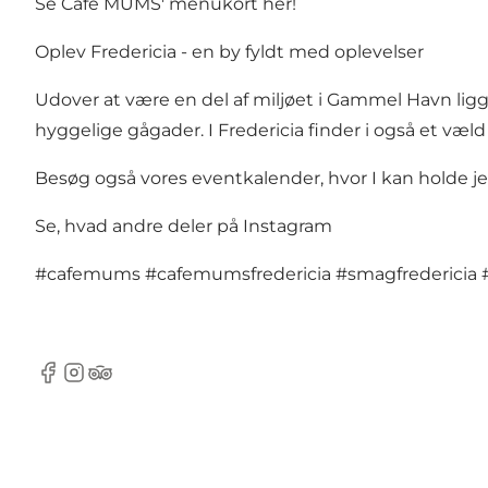
Se Café MUMS' menukort her!
Oplev Fredericia - en by fyldt med oplevelser
Udover at være en del af miljøet i Gammel Havn lig
hyggelige gågader
. I Fredericia finder i også et væ
Besøg også vores eventkalender, hvor I kan holde jer
Se, hvad andre deler på Instagram
#cafemums
#cafemumsfredericia
#smagfredericia
Facebook
Instagram
Tripadvisor