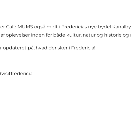
ger Café MUMS også midt i Fredericias nye bydel
Kanalb
ld af oplevelser inden for både
kultur
,
natur
og
historie
og 
 opdateret på, hvad der sker i Fredericia!
#visitfredericia