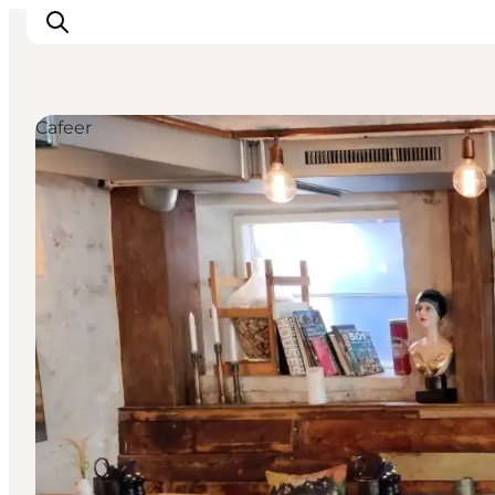
Cafeer
Det sker
Oplevelser
Spisesteder
Overnatning
Planlæg din tur
Book guidet tur