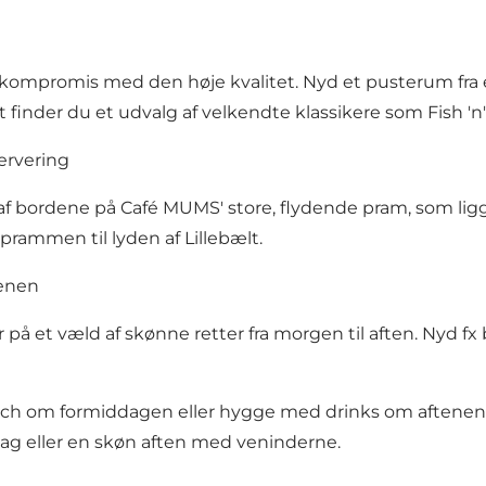
mpromis med den høje kvalitet. Nyd et pusterum fra en 
 finder du et udvalg af velkendte klassikere som Fish '
ervering
 af bordene på Café MUMS' store, flydende pram, som li
 prammen til lyden af Lillebælt.
tenen
å et væld af skønne retter fra morgen til aften. Nyd fx 
nch
om formiddagen eller hygge med drinks om aftenen, h
ddag eller en skøn aften med veninderne.