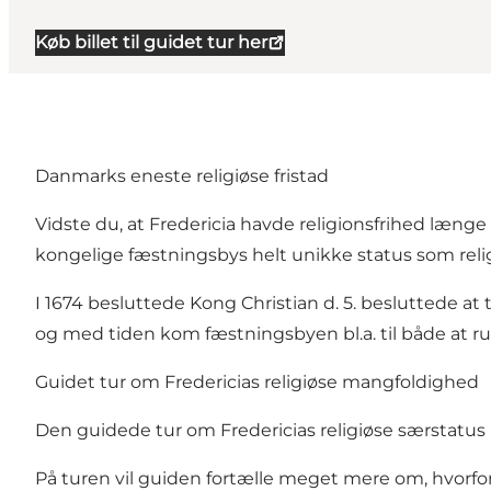
Køb billet til guidet tur her
Danmarks eneste religiøse fristad
Vidste du, at Fredericia havde religionsfrihed læng
kongelige fæstningsby
s helt unikke status som relig
I 1674 besluttede Kong Christian d. 5. besluttede at ti
og med tiden kom fæstningsbyen bl.a. til både at
Guidet tur om Fredericias religiøse mangfoldighed
Den guidede tur om Fredericias religiøse særstatus l
På turen vil guiden fortælle meget mere om, hvorfor