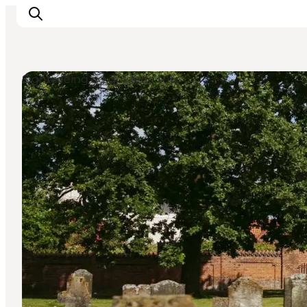
Sightseeing og guidede ture
Det sker
Oplevelser
Spisesteder
Overnatning
Planlæg din tur
Book guidet tur