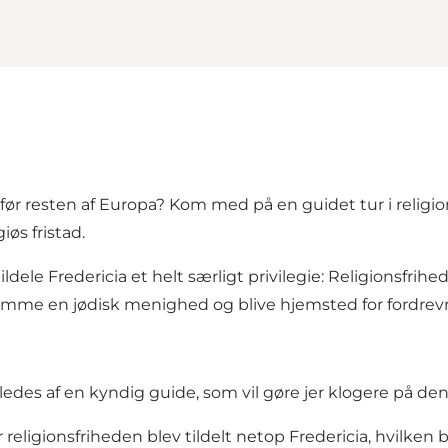
e før resten af Europa? Kom med på en guidet tur i reli
iøs fristad.
ldele Fredericia et helt særligt privilegie: Religionsfrihe
 rumme
en jødisk menighed
og blive hjemsted for
fordrev
edes af en kyndig guide, som vil gøre jer klogere på den
 religionsfriheden blev tildelt netop Fredericia, hvilke