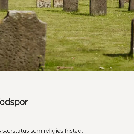
 fodspor
ærstatus som religiøs fristad.