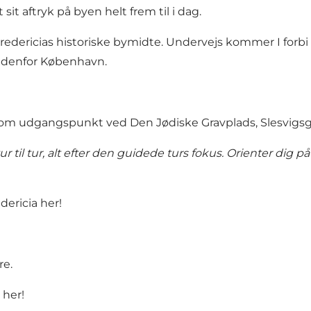
t aftryk på byen helt frem til i dag.
Fredericias historiske bymidte. Undervejs kommer I forbi f
 udenfor København.
m udgangspunkt ved Den Jødiske Gravplads, Slesvigsga
il tur, alt efter den guidede turs fokus. Orienter dig på 
dericia her!
re.
 her!