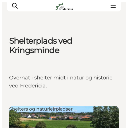
Shelterplads ved
Det sker
Kringsminde
Oplevelser
Spisesteder
Overnatning
Overnat i shelter midt i natur og historie
Planlæg din tur
ved Fredericia.
Book guidet tur
Shelters og naturlejrpladser