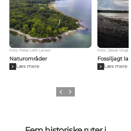
Foto
:
Peter Leth Larsen
Foto
:
Jakob Vingto
Naturområder
Fossiljagt l
Læs mere
Læs mere
Forrige billede
Næste billede
Fem historiske ruter i