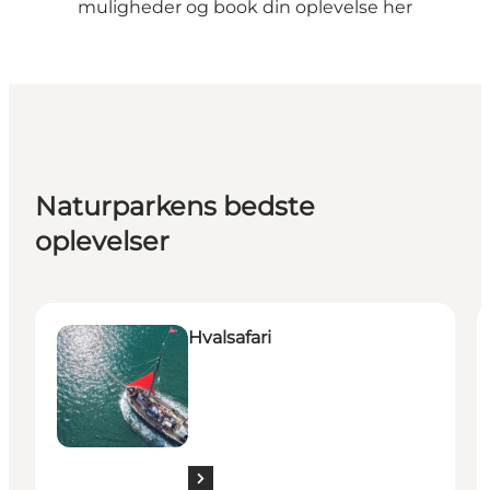
muligheder og book din oplevelse
her
Naturparkens bedste
oplevelser
Hvalsafari
B
Hvalsafari