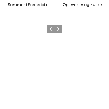
Sommer i Fredericia
Oplevelser og kultur
Forrige billede
Næste billede
Følg os