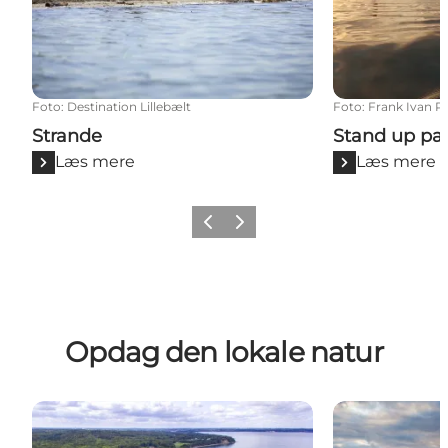
Foto
:
Destination Lillebælt
Foto
:
Frank Ivan 
Strande
Stand up pa
Læs mere
Læs mere
Forrige billede
Næste billede
Opdag den lokale natur
Naturområder
Fossiljagt lan