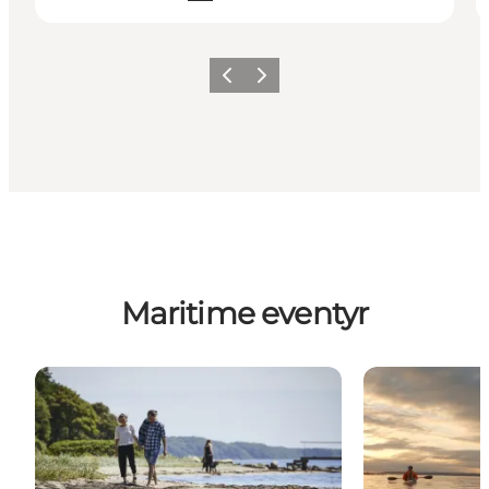
Forrige billede
Næste billede
Maritime eventyr
Strande
Stand up padd