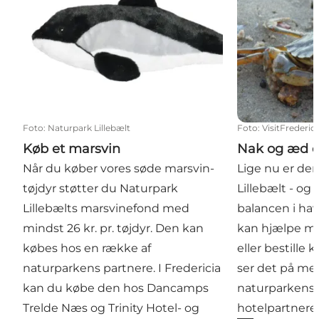
Foto
:
Naturpark Lillebælt
Foto
:
VisitFrederici
Køb et marsvin
Nak og æd e
Når du køber vores søde marsvin-
Lige nu er der
tøjdyr støtter du Naturpark
Lillebælt - og 
Lillebælts marsvinefond med
balancen i ha
mindst 26 kr. pr. tøjdyr. Den kan
kan hjælpe me
købes hos en række af
eller bestille
naturparkens partnere. I Fredericia
ser det på me
kan du købe den hos Dancamps
naturparkens l
Trelde Næs og Trinity Hotel- og
hotelpartnere