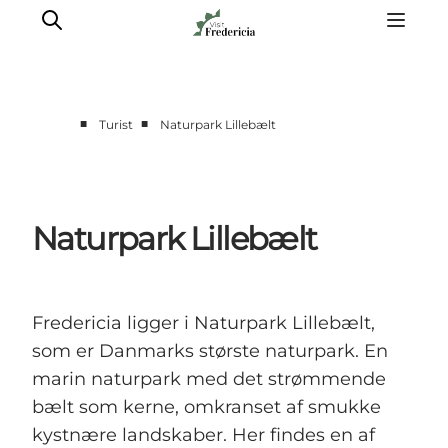
■
■
Turist
Naturpark Lillebælt
Det sker
Oplevelser
Spisesteder
Naturpark Lillebælt
Overnatning
Planlæg din tur
Book guidet tur
Fredericia ligger i Naturpark Lillebælt,
som er Danmarks største naturpark. En
marin naturpark med det strømmende
bælt som kerne, omkranset af smukke
kystnære landskaber. Her findes en af