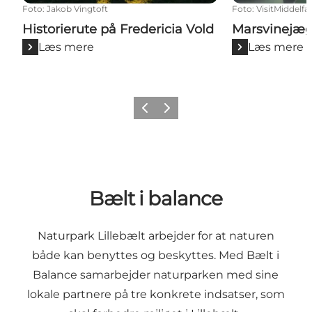
Foto
:
Jakob Vingtoft
Foto
:
VisitMiddelfa
Historierute på Fredericia Vold
Marsvinejæg
Læs mere
Læs mere
Forrige billede
Næste billede
Bælt i balance
Naturpark Lillebælt arbejder for at naturen
både kan benyttes og beskyttes. Med Bælt i
Balance samarbejder naturparken med sine
lokale partnere på tre konkrete indsatser, som