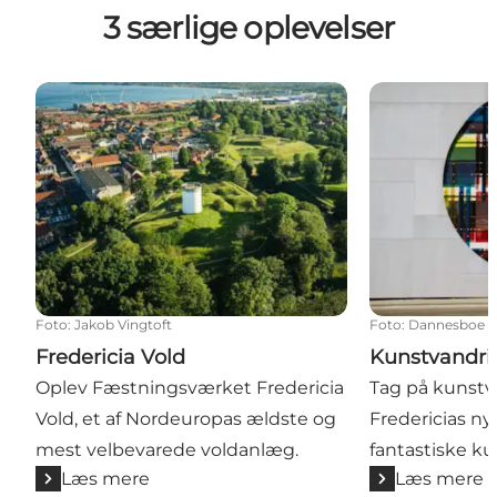
3 særlige oplevelser
Fredericia Vold
Kunstvandring
Foto
:
Jakob Vingtoft
Foto
:
Dannesboe F
Fredericia Vold
Kunstvandri
Oplev Fæstningsværket Fredericia
Tag på kunstv
Vold, et af Nordeuropas ældste og
Fredericias ny
mest velbevarede voldanlæg.
fantastiske k
Læs mere
Læs mere