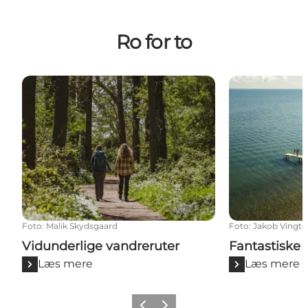
Ro for to
Vidunderlige vandreruter
Fantastiske s
Foto
:
Malik Skydsgaard
Foto
:
Jakob Vingto
Vidunderlige vandreruter
Fantastiske 
Læs mere
Læs mere