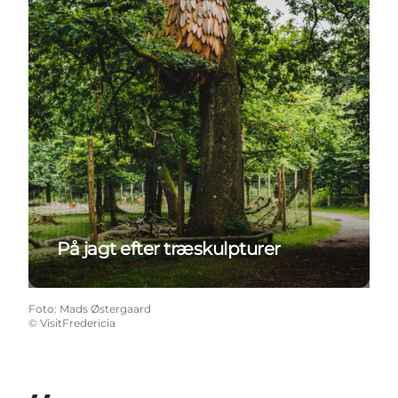
På jagt efter træskulpturer
Foto
:
Mads Østergaard
©
VisitFredericia