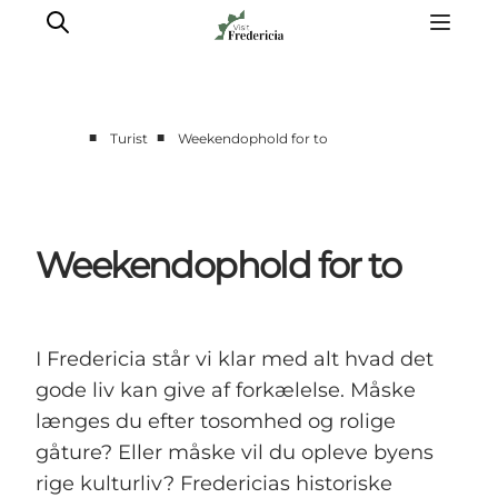
■
■
Turist
Weekendophold for to
Det sker
Oplevelser
Spisesteder
Weekendophold for to
Overnatning
Planlæg din tur
Book guidet tur
I Fredericia står vi klar med alt hvad det
gode liv kan give af forkælelse. Måske
længes du efter tosomhed og rolige
gåture? Eller måske vil du opleve byens
rige kulturliv? Fredericias historiske