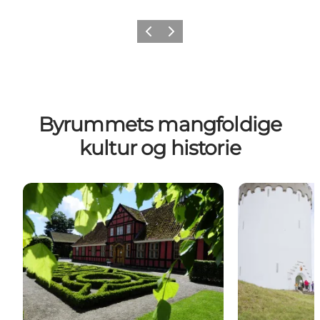
Forrige billede
Næste billede
Byrummets mangfoldige
kultur og historie
Besøg Fredericia Bymuseum
Guidede ture 