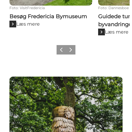
Foto
:
VisitFredericia
Foto
:
Dannesboe F
Besøg Fredericia Bymuseum
Guidede ture
Læs mere
byvandringe
Læs mere
Forrige billede
Næste billede