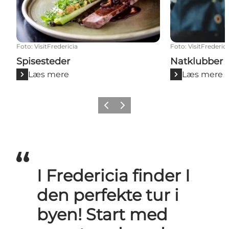
Foto
:
VisitFredericia
Foto
:
VisitFrederici
Spisesteder
Natklubber 
Læs mere
Læs mere
Forrige billede
Næste billede
I Fredericia finder I
den perfekte tur i
byen! Start med