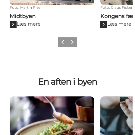
Foto
:
Martin Ries
Foto
:
Claus Fisker
Midtbyen
Kongens fæs
Læs mere
Læs mere
Forrige billede
Næste billede
En aften i byen
Spisesteder
Natklubber og